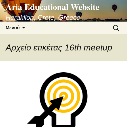
Aria Educational Website
Μετάβαση
σε
Heraklion, Crete, Greece
περιεχόμενο
Αναζήτ
Μενού
για:
Αρχείο ετικέτας 16th meetup