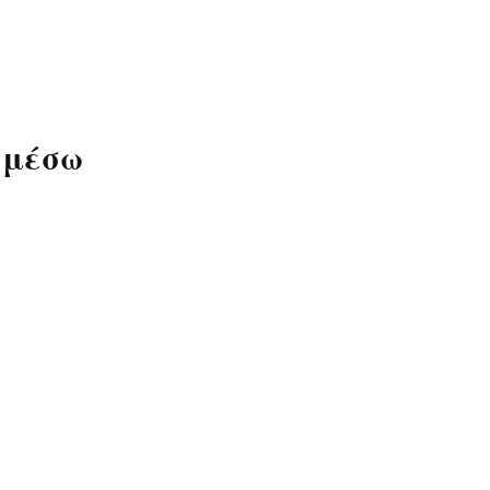
Το 2ο ΓΕ.Λ Ηρακλείου
σε σχολεία της
ομογένειας
 μέσω