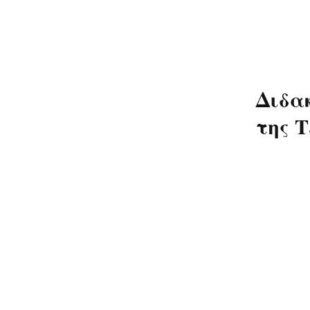
Διδα
της Τ