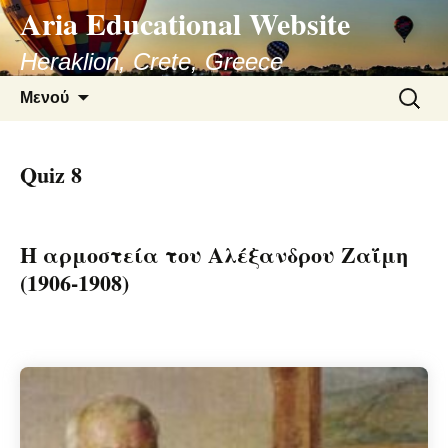
Aria Educational Website
Μετάβαση
σε
Heraklion, Crete, Greece
περιεχόμενο
Αναζήτ
Μενού
για:
Quiz 8
Η αρμοστεία του Αλέξανδρου Ζαΐμη
(1906-1908)